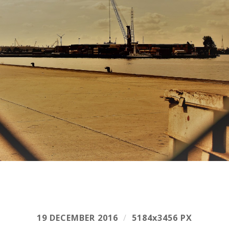
19 DECEMBER 2016
/
5184
x
3456 PX