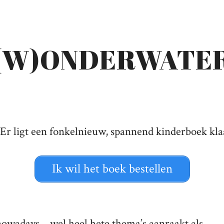
(W)ONDERWATE
 Er ligt een fonkelnieuw, spannend kinderboek kla
Ik wil het boek bestellen
nowadays – wel heel hete thema’s aanraakt als